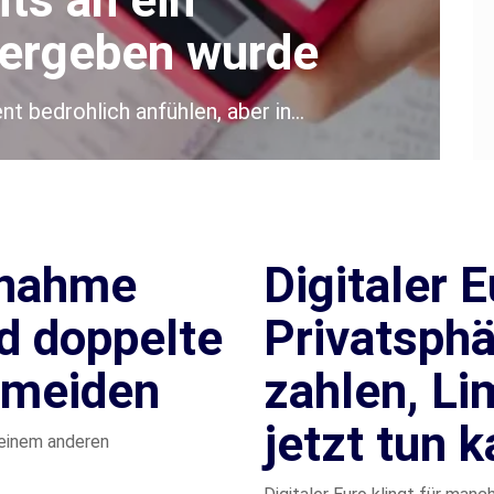
ts an ein
bergeben wurde
t bedrohlich anfühlen, aber in…
nahme
Digitaler E
nd doppelte
Privatsphär
rmeiden
zahlen, Li
jetzt tun 
einem anderen