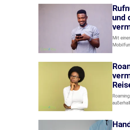
Rufn
und 
verm
Mit ein
Mobilfu
Roam
verm
Reis
Roaming-
außerhal
Hand