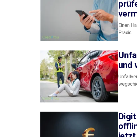
prüf
verm
Einen Ha
Praxis…
Unfa
und 
Unfallve
wegschi
Digi
offl
jetz