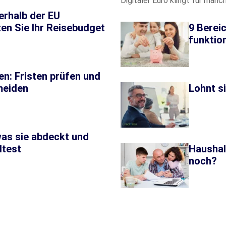
Digitaler Euro klingt für manc
rhalb der EU
en Sie Ihr Reisebudget
9 Bereic
funktion
n: Fristen prüfen und
meiden
Lohnt si
was sie abdeckt und
ltest
Haushal
noch?