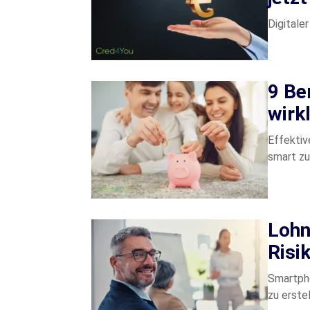
Digitale
9 Be
wirkl
Effektiv
smart zu
Lohnt
Risi
Smartpho
zu erste