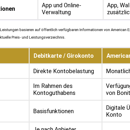
App und Online-
App, Wal
tionen
Verwaltung
zusätzli
eistungen basieren auf öffentlich verfügbaren Informationen von American 
tuelle Preis- und Leistungsverzeichnis.
Debitkarte / Girokonto
America
Direkte Kontobelastung
Monatlic
Im Rahmen des
Verfügun
Kontoguthabens
von Boni
Digitale 
Basisfunktionen
Konto
Je nach Anbieter