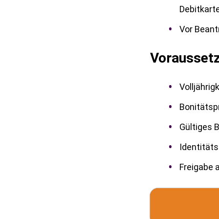
Debitkart
Vor Beant
Voraussetz
Volljährig
Bonitätsp
Gültiges 
Identität
Freigabe a