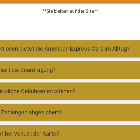
**Sie bleiben auf der Site**
tionen bietet die American Express Card im Alltag?
niert die Beantragung?
press Card eignet sich für Einkäufe im Internet, mobile
hlungen bei internationalen Akzeptanzstellen. Zusätzli
ltungsfunktionen und abhängig vom Kartenmodell auch
ätzliche Gebühren entstehen?
g erfolgt online über American Express. Nach Prüfung 
rfügung.
entifikation wird die Karte versendet.
 Zahlungen abgesichert?
ng können Gebühren für Fremdwährungen, Bargeldabheb
ngen gemäß aktuellem Preisverzeichnis anfallen.
t bei Verlust der Karte?
ss verwendet Sicherheitsverfahren gemäß aktuellen