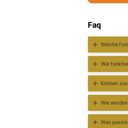
Faq
Welche Funk
Wie funktio
Die American Ex
Alltag sowie Za
digitale Verwa
Können zus
Die Beantragun
Rewards zur Ve
erfolgreicher Id
Wie werden
Je nach Nutzu
weitere Leistu
Was passier
American Expre