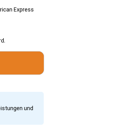
erican Express
.
d.
eistungen und