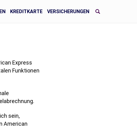
EN
KREDITKARTE
VERSICHERUNGEN
rican Express
italen Funktionen
nale
elabrechnung.
ch sein,
on American