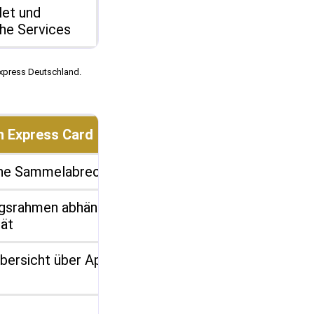
let und
che Services
Express Deutschland.
n Express Card
he Sammelabrechnung
gsrahmen abhängig
tät
Übersicht über App und