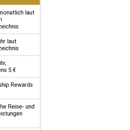
monatlich laut
m
zeichnis
hr laut
zeichnis
hr,
ns 5 €
hip Rewards
che Reise- und
eistungen