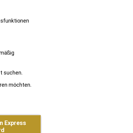
gsfunktionen
lmäßig
t suchen.
eren möchten.
n Express
rd