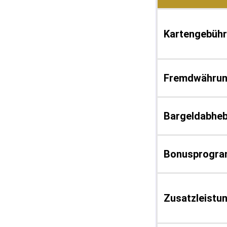
Kartengebühr
Fremdwährun
Bargeldabhe
Bonusprogr
Zusatzleistu