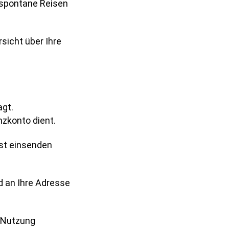
r spontane Reisen
sicht über Ihre
agt.
nzkonto dient.
ost einsenden
d an Ihre Adresse
r Nutzung