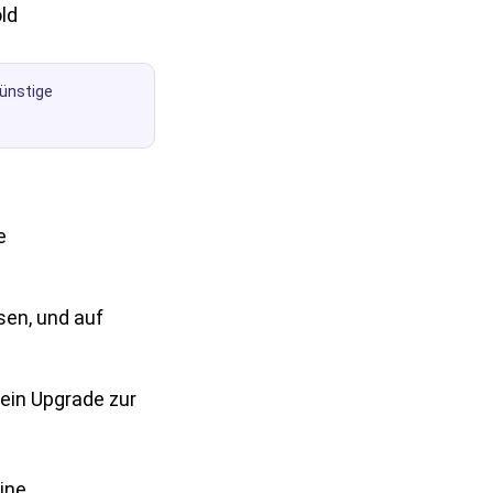
ld
ünstige
e
sen, und auf
ein Upgrade zur
ine.