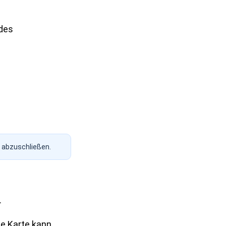
 des
s abzuschließen.
.
e Karte kann