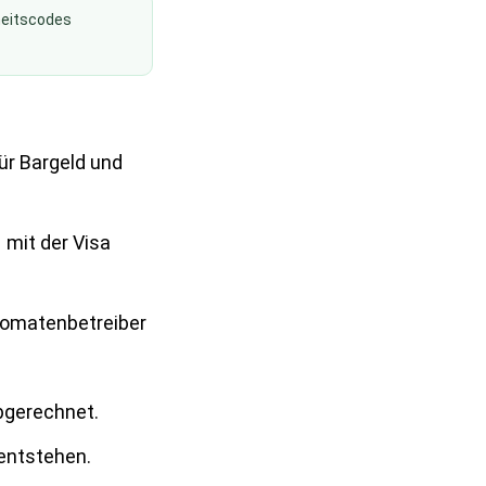
heitscodes
für Bargeld und
 mit der Visa
tomatenbetreiber
bgerechnet.
entstehen.